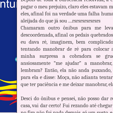
pagar o meu prejuízo, claro eles estavam 
eles, afinal foi na verdade uma falha hum
aleijada do que já sou ....rsrsrsrsrsrsrs
Chamaram outro ônibus para me leva
descoordenada, afinal os pedais quebrado
eu dava ré, imaginem, bem complicado
tentando manobrar de ré para colocar 
minha surpresa a cobradora se gru
ansiosamente “me ajudar” a manobrar, 
lembram? Então, ela não anda puxando, 
para ela e disse: Moça, não adianta tentar
que ter paciência e me deixar manobrar, ela 
Desci do ônibus e pensei, não posso dar ré
casa, vai dar certo! Fui rezando até chegar
no fim não foi nada demais, só um susto, e